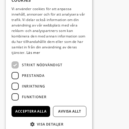
Vi använder cookies för att anpassa
Leveransadress:
innehåll, annonser och för att analysera vår
trafik. Vi delar också information om din
Björkhemsvägen 9
användning av vår webbplats med våra
291 54 Kristianstad
reklam- och analyspartners som kan
Besöksadress:
kombinera den med annan information som
du har tillhandahållit dem eller som de har
Västra Boulevarden 41
samlat in från din användning av deras
(enligt överenskommelse)
tjänster.
Läs mer
STRIKT NÖDVÄNDIGT
info@invectus.net
PRESTANDA
INRIKTNING
Postadress:
FUNKTIONER
Invectus Bygg & Förvaltning AB
Box 116
ACCEPTERA ALLA
AVVISA ALLT
291 22 Kristianstad
VISA DETALJER