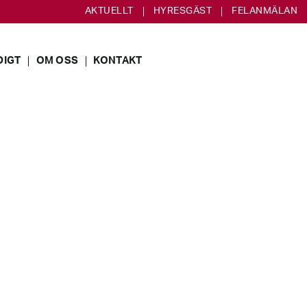
AKTUELLT
HYRESGÄST
FELANMÄLAN
DIGT
OM OSS
KONTAKT