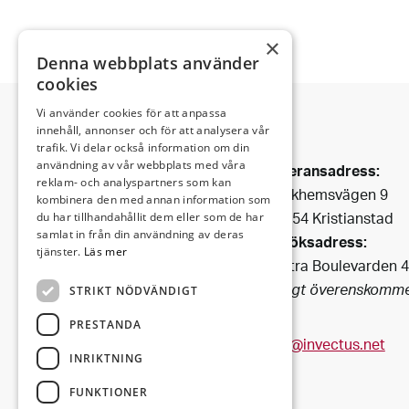
×
Denna webbplats använder
cookies
Vi använder cookies för att anpassa
innehåll, annonser och för att analysera vår
trafik. Vi delar också information om din
Invectus är ett
användning av vår webbplats med våra
Leveransadress:
Bygg & Fastighetsbolag
reklam- och analyspartners som kan
Björkhemsvägen 9
som har funnits i Kristianstad
kombinera den med annan information som
291 54 Kristianstad
du har tillhandahållit dem eller som de har
sedan 1990.
samlat in från din användning av deras
Besöksadress:
Vi förvaltar fastigheter i
tjänster.
Läs mer
Västra Boulevarden 
centrala
(enligt överenskomme
STRIKT NÖDVÄNDIGT
Kristianstad och i dess fina
omgivning.
PRESTANDA
info@invectus.net
INRIKTNING
FUNKTIONER