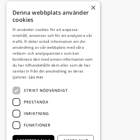
omgivning.
×
Denna webbplats använder
cookies
Vi använder cookies för att anpassa
Leveransadress:
innehåll, annonser och för att analysera vår
trafik. Vi delar också information om din
Björkhemsvägen 9
användning av vår webbplats med våra
291 54 Kristianstad
reklam- och analyspartners som kan
Besöksadress:
kombinera den med annan information som
du har tillhandahållit dem eller som de har
Västra Boulevarden 41
samlat in från din användning av deras
(enligt överenskommelse)
tjänster.
Läs mer
STRIKT NÖDVÄNDIGT
info@invectus.net
PRESTANDA
INRIKTNING
Postadress:
FUNKTIONER
Invectus Bygg & Förvaltning AB