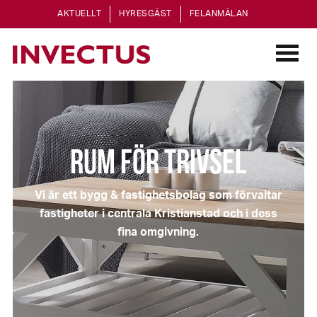
AKTUELLT
HYRESGÄST
FELANMÄLAN
RUM FÖR TRIVSEL
Vi är ett bygg & fastighetsbolag som förvaltar
fastigheter i centrala Kristianstad och i dess
fina omgivning.