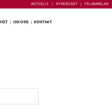
AKTUELLT
HYRESGÄST
FELANMÄLAN
DIGT
OM OSS
KONTAKT