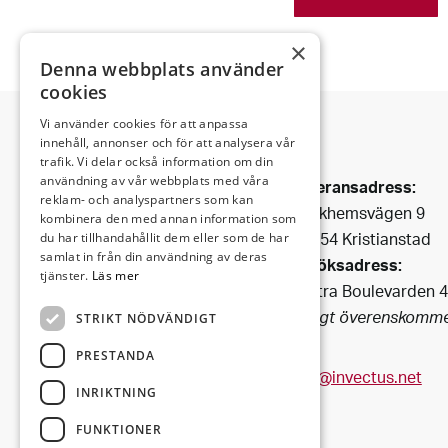
×
Denna webbplats använder
cookies
Vi använder cookies för att anpassa
innehåll, annonser och för att analysera vår
trafik. Vi delar också information om din
Invectus är ett
användning av vår webbplats med våra
Leveransadress:
Bygg & Fastighetsbolag
reklam- och analyspartners som kan
Björkhemsvägen 9
som har funnits i Kristianstad
kombinera den med annan information som
291 54 Kristianstad
du har tillhandahållit dem eller som de har
sedan 1990.
samlat in från din användning av deras
Besöksadress:
Vi förvaltar fastigheter i
tjänster.
Läs mer
Västra Boulevarden 
centrala
(enligt överenskomme
STRIKT NÖDVÄNDIGT
Kristianstad och i dess fina
omgivning.
PRESTANDA
info@invectus.net
INRIKTNING
FUNKTIONER