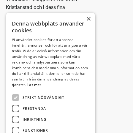
Vi förvaltar fastigheter i centrala
Kristianstad och i dess fina
omgivning.
×
Denna webbplats använder
cookies
Vi använder cookies för att anpassa
Leveransadress:
innehåll, annonser och för att analysera vår
trafik. Vi delar också information om din
Björkhemsvägen 9
användning av vår webbplats med våra
291 54 Kristianstad
reklam- och analyspartners som kan
Besöksadress:
kombinera den med annan information som
du har tillhandahållit dem eller som de har
Västra Boulevarden 41
samlat in från din användning av deras
(enligt överenskommelse)
tjänster.
Läs mer
STRIKT NÖDVÄNDIGT
info@invectus.net
PRESTANDA
INRIKTNING
Postadress:
FUNKTIONER