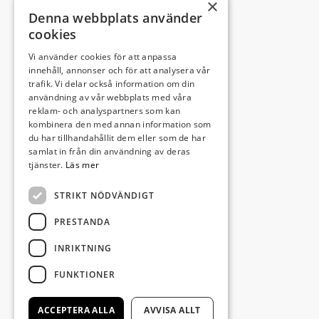
×
Denna webbplats använder
cookies
Vi använder cookies för att anpassa
Leveransadress:
innehåll, annonser och för att analysera vår
trafik. Vi delar också information om din
Björkhemsvägen 9
användning av vår webbplats med våra
291 54 Kristianstad
reklam- och analyspartners som kan
Besöksadress:
kombinera den med annan information som
du har tillhandahållit dem eller som de har
Västra Boulevarden 41
samlat in från din användning av deras
(enligt överenskommelse)
tjänster.
Läs mer
STRIKT NÖDVÄNDIGT
info@invectus.net
PRESTANDA
INRIKTNING
Postadress:
FUNKTIONER
Invectus Bygg & Förvaltning AB
Box 116
ACCEPTERA ALLA
AVVISA ALLT