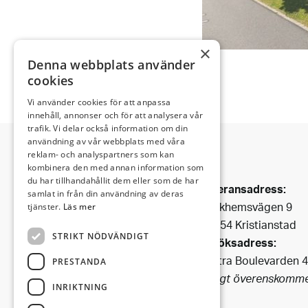
×
Denna webbplats använder
cookies
Vi använder cookies för att anpassa
innehåll, annonser och för att analysera vår
trafik. Vi delar också information om din
användning av vår webbplats med våra
reklam- och analyspartners som kan
kombinera den med annan information som
Invectus är ett
du har tillhandahållit dem eller som de har
Leveransadress:
Bygg & Fastighetsbolag
samlat in från din användning av deras
Björkhemsvägen 9
tjänster.
Läs mer
som har funnits i Kristianstad
291 54 Kristianstad
sedan 1990.
STRIKT NÖDVÄNDIGT
Besöksadress:
Vi förvaltar fastigheter i
Västra Boulevarden 
centrala
PRESTANDA
(enligt överenskomme
Kristianstad och i dess fina
INRIKTNING
omgivning.