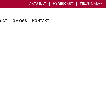
AKTUELLT
HYRESGÄST
FELANMÄLAN
DIGT
OM OSS
KONTAKT