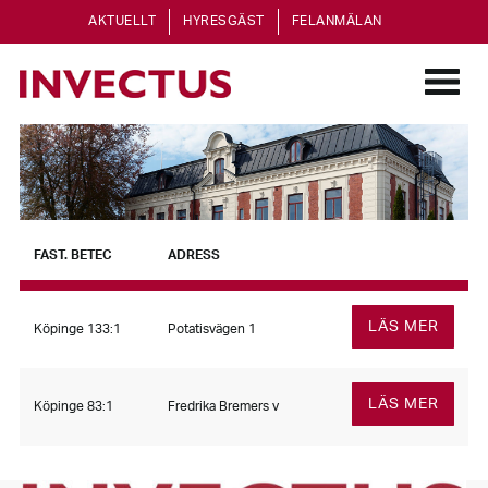
AKTUELLT
HYRESGÄST
FELANMÄLAN
FAST. BETEC
ADRESS
LÄS MER
Köpinge 133:1
Potatisvägen 1
LÄS MER
Köpinge 83:1
Fredrika Bremers v