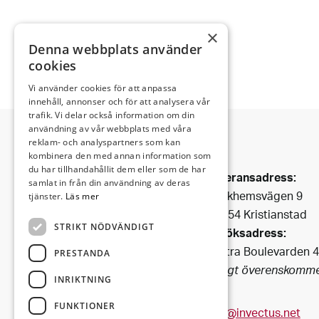
×
Denna webbplats använder
cookies
Vi använder cookies för att anpassa
innehåll, annonser och för att analysera vår
trafik. Vi delar också information om din
användning av vår webbplats med våra
reklam- och analyspartners som kan
kombinera den med annan information som
Invectus är ett
du har tillhandahållit dem eller som de har
Leveransadress:
Bygg & Fastighetsbolag
samlat in från din användning av deras
Björkhemsvägen 9
tjänster.
Läs mer
som har funnits i Kristianstad
291 54 Kristianstad
sedan 1990.
STRIKT NÖDVÄNDIGT
Besöksadress:
Vi förvaltar fastigheter i
Västra Boulevarden 
centrala
PRESTANDA
(enligt överenskomme
Kristianstad och i dess fina
INRIKTNING
omgivning.
FUNKTIONER
info@invectus.net