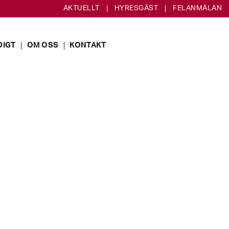
AKTUELLT
HYRESGÄST
FELANMÄLAN
DIGT
OM OSS
KONTAKT