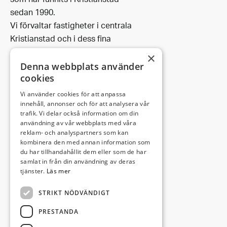
som har funnits i Kristianstad
sedan 1990.
Vi förvaltar fastigheter i centrala
Kristianstad och i dess fina
omgivning.
×
Denna webbplats använder
cookies
Vi använder cookies för att anpassa
Leveransadress:
innehåll, annonser och för att analysera vår
trafik. Vi delar också information om din
Björkhemsvägen 9
användning av vår webbplats med våra
291 54 Kristianstad
reklam- och analyspartners som kan
Besöksadress:
kombinera den med annan information som
du har tillhandahållit dem eller som de har
Västra Boulevarden 41
samlat in från din användning av deras
(enligt överenskommelse)
tjänster.
Läs mer
STRIKT NÖDVÄNDIGT
info@invectus.net
PRESTANDA