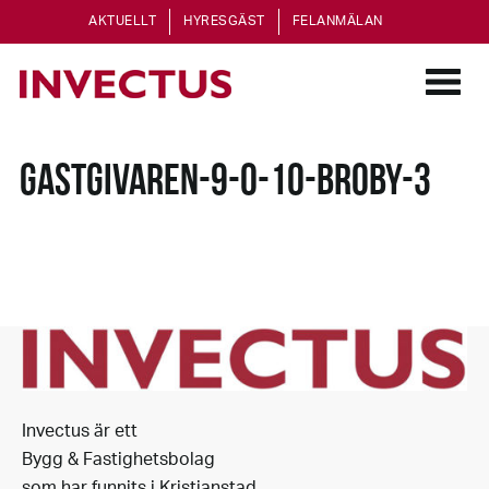
AKTUELLT
HYRESGÄST
FELANMÄLAN
GASTGIVAREN-9-O-10-BROBY-3
Invectus är ett
Bygg & Fastighetsbolag