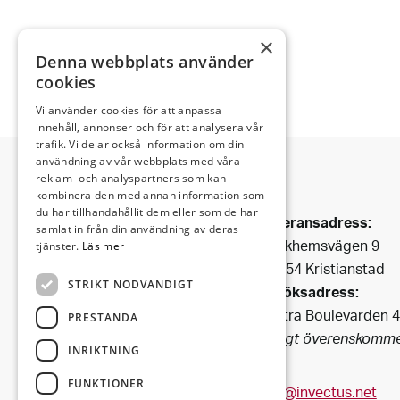
×
Denna webbplats använder
cookies
Vi använder cookies för att anpassa
innehåll, annonser och för att analysera vår
trafik. Vi delar också information om din
användning av vår webbplats med våra
reklam- och analyspartners som kan
kombinera den med annan information som
Invectus är ett
du har tillhandahållit dem eller som de har
Leveransadress:
Bygg & Fastighetsbolag
samlat in från din användning av deras
Björkhemsvägen 9
tjänster.
Läs mer
som har funnits i Kristianstad
291 54 Kristianstad
sedan 1990.
STRIKT NÖDVÄNDIGT
Besöksadress:
Vi förvaltar fastigheter i
Västra Boulevarden 
centrala
PRESTANDA
(enligt överenskomme
Kristianstad och i dess fina
INRIKTNING
omgivning.
FUNKTIONER
info@invectus.net