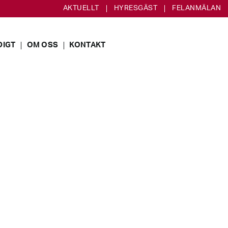
AKTUELLT
HYRESGÄST
FELANMÄLAN
DIGT
OM OSS
KONTAKT