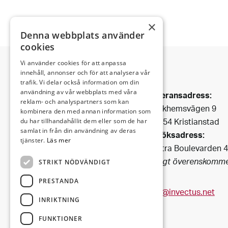
×
Denna webbplats använder
cookies
Vi använder cookies för att anpassa
innehåll, annonser och för att analysera vår
trafik. Vi delar också information om din
Invectus är ett
användning av vår webbplats med våra
Leveransadress:
Bygg & Fastighetsbolag
reklam- och analyspartners som kan
Björkhemsvägen 9
som har funnits i Kristianstad
kombinera den med annan information som
291 54 Kristianstad
du har tillhandahållit dem eller som de har
sedan 1990.
samlat in från din användning av deras
Besöksadress:
Vi förvaltar fastigheter i
tjänster.
Läs mer
Västra Boulevarden 
centrala
(enligt överenskomme
STRIKT NÖDVÄNDIGT
Kristianstad och i dess fina
omgivning.
PRESTANDA
info@invectus.net
INRIKTNING
FUNKTIONER