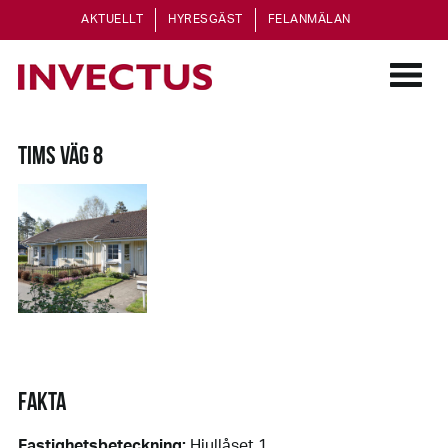
AKTUELLT
HYRESGÄST
FELANMÄLAN
TIMS VÄG 8
FAKTA
Fastighetsbeteckning:
Hjullåset 1