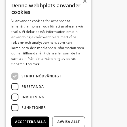
×
Denna webbplats använder
cookies
Vi använder cookies för att anpassa
Leveransadress:
innehåll, annonser och för att analysera vår
trafik. Vi delar också information om din
Björkhemsvägen 9
användning av vår webbplats med våra
291 54 Kristianstad
reklam- och analyspartners som kan
Besöksadress:
kombinera den med annan information som
du har tillhandahållit dem eller som de har
Västra Boulevarden 41
samlat in från din användning av deras
(enligt överenskommelse)
tjänster.
Läs mer
STRIKT NÖDVÄNDIGT
info@invectus.net
PRESTANDA
INRIKTNING
Postadress:
FUNKTIONER
Invectus Bygg & Förvaltning AB
Box 116
ACCEPTERA ALLA
AVVISA ALLT