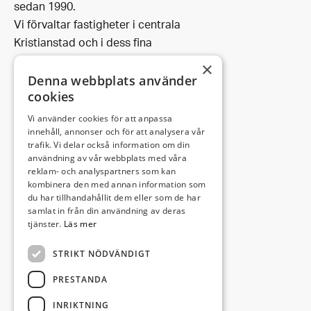
sedan 1990.
Vi förvaltar fastigheter i centrala
Kristianstad och i dess fina
omgivning.
×
Denna webbplats använder
cookies
Vi använder cookies för att anpassa
Leveransadress:
innehåll, annonser och för att analysera vår
trafik. Vi delar också information om din
Björkhemsvägen 9
användning av vår webbplats med våra
291 54 Kristianstad
reklam- och analyspartners som kan
Besöksadress:
kombinera den med annan information som
du har tillhandahållit dem eller som de har
Västra Boulevarden 41
samlat in från din användning av deras
(enligt överenskommelse)
tjänster.
Läs mer
STRIKT NÖDVÄNDIGT
info@invectus.net
PRESTANDA
INRIKTNING