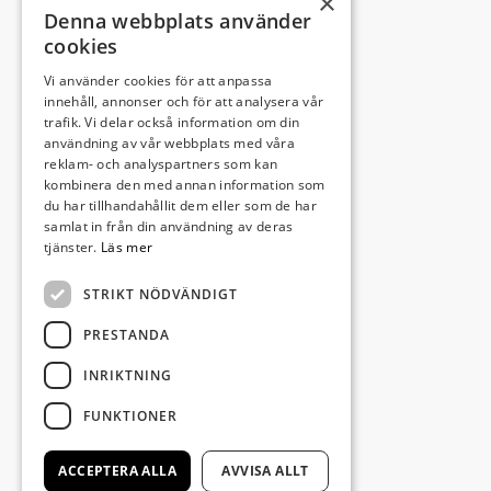
×
Denna webbplats använder
cookies
Vi använder cookies för att anpassa
Leveransadress:
innehåll, annonser och för att analysera vår
trafik. Vi delar också information om din
Björkhemsvägen 9
användning av vår webbplats med våra
291 54 Kristianstad
reklam- och analyspartners som kan
Besöksadress:
kombinera den med annan information som
du har tillhandahållit dem eller som de har
Västra Boulevarden 41
samlat in från din användning av deras
(enligt överenskommelse)
tjänster.
Läs mer
STRIKT NÖDVÄNDIGT
info@invectus.net
PRESTANDA
INRIKTNING
Postadress:
FUNKTIONER
Invectus Bygg & Förvaltning AB
Box 116
ACCEPTERA ALLA
AVVISA ALLT