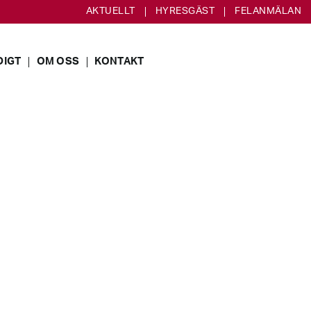
AKTUELLT
HYRESGÄST
FELANMÄLAN
DIGT
OM OSS
KONTAKT