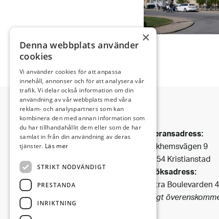
×
Denna webbplats använder
cookies
Vi använder cookies för att anpassa
innehåll, annonser och för att analysera vår
trafik. Vi delar också information om din
användning av vår webbplats med våra
reklam- och analyspartners som kan
kombinera den med annan information som
Invectus är ett
du har tillhandahållit dem eller som de har
Leveransadress:
Bygg & Fastighetsbolag
samlat in från din användning av deras
Björkhemsvägen 9
tjänster.
Läs mer
som har funnits i Kristianstad
291 54 Kristianstad
sedan 1990.
STRIKT NÖDVÄNDIGT
Besöksadress:
Vi förvaltar fastigheter i
Västra Boulevarden 
centrala
PRESTANDA
(enligt överenskomme
Kristianstad och i dess fina
INRIKTNING
omgivning.