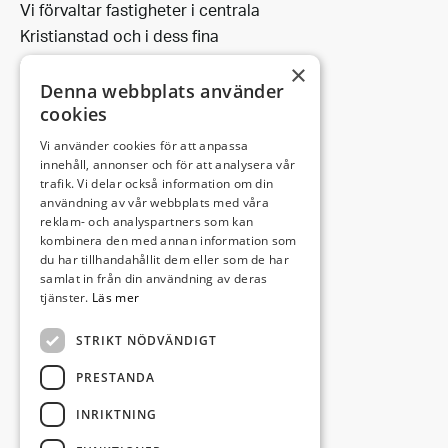
Vi förvaltar fastigheter i centrala
Kristianstad och i dess fina
omgivning.
×
Denna webbplats använder
cookies
Vi använder cookies för att anpassa
Leveransadress:
innehåll, annonser och för att analysera vår
trafik. Vi delar också information om din
Björkhemsvägen 9
användning av vår webbplats med våra
291 54 Kristianstad
reklam- och analyspartners som kan
Besöksadress:
kombinera den med annan information som
du har tillhandahållit dem eller som de har
Västra Boulevarden 41
samlat in från din användning av deras
(enligt överenskommelse)
tjänster.
Läs mer
STRIKT NÖDVÄNDIGT
info@invectus.net
PRESTANDA
INRIKTNING