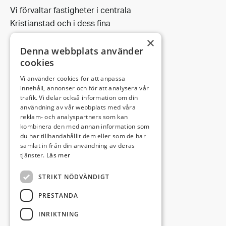
Vi förvaltar fastigheter i centrala
Kristianstad och i dess fina
omgivning.
×
Denna webbplats använder
cookies
Vi använder cookies för att anpassa
Leveransadress:
innehåll, annonser och för att analysera vår
trafik. Vi delar också information om din
Björkhemsvägen 9
användning av vår webbplats med våra
291 54 Kristianstad
reklam- och analyspartners som kan
Besöksadress:
kombinera den med annan information som
du har tillhandahållit dem eller som de har
Västra Boulevarden 41
samlat in från din användning av deras
(enligt överenskommelse)
tjänster.
Läs mer
STRIKT NÖDVÄNDIGT
info@invectus.net
PRESTANDA
INRIKTNING