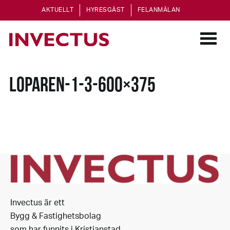
AKTUELLT
HYRESGÄST
FELANMÄLAN
LOPAREN-1-3-600×375
Invectus är ett
Bygg & Fastighetsbolag