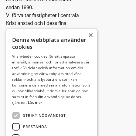
som har funnits i Kristianstad
sedan 1990.
Vi förvaltar fastigheter i centrala
Kristianstad och i dess fina
omgivning.
×
Denna webbplats använder
cookies
Vi använder cookies för att anpassa
Leveransadress:
innehåll, annonser och för att analysera vår
trafik. Vi delar också information om din
Björkhemsvägen 9
användning av vår webbplats med våra
291 54 Kristianstad
reklam- och analyspartners som kan
Besöksadress:
kombinera den med annan information som
du har tillhandahållit dem eller som de har
Västra Boulevarden 41
samlat in från din användning av deras
(enligt överenskommelse)
tjänster.
Läs mer
STRIKT NÖDVÄNDIGT
info@invectus.net
PRESTANDA