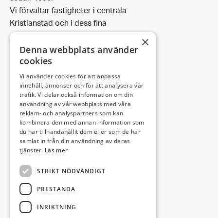
Vi förvaltar fastigheter i centrala
Kristianstad och i dess fina
omgivning.
×
Denna webbplats använder
cookies
Vi använder cookies för att anpassa
Leveransadress:
innehåll, annonser och för att analysera vår
trafik. Vi delar också information om din
Björkhemsvägen 9
användning av vår webbplats med våra
291 54 Kristianstad
reklam- och analyspartners som kan
Besöksadress:
kombinera den med annan information som
du har tillhandahållit dem eller som de har
Västra Boulevarden 41
samlat in från din användning av deras
(enligt överenskommelse)
tjänster.
Läs mer
STRIKT NÖDVÄNDIGT
info@invectus.net
PRESTANDA
INRIKTNING