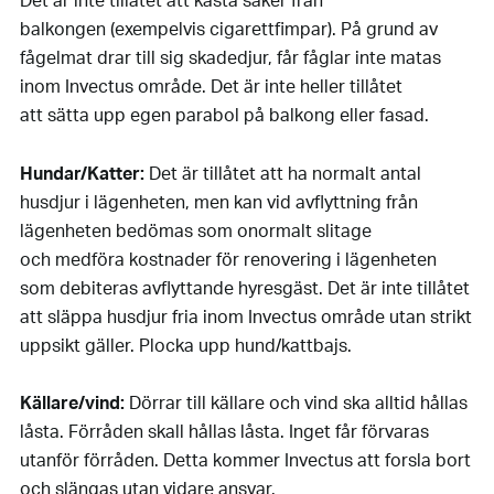
Det är inte tillåtet att kasta saker från
balkongen (exempelvis cigarettfimpar). På grund av
fågelmat drar till sig skadedjur, får fåglar inte matas
inom Invectus område. Det är inte heller tillåtet
att sätta upp egen parabol på balkong eller fasad.
Hundar/Katter:
Det är tillåtet att ha normalt antal
husdjur i lägenheten, men kan vid avflyttning från
lägenheten bedömas som onormalt slitage
och medföra kostnader för renovering i lägenheten
som debiteras avflyttande hyresgäst. Det är inte tillåtet
att släppa husdjur fria inom Invectus område utan strikt
uppsikt gäller. Plocka upp hund/kattbajs.
Källare/vind:
Dörrar till källare och vind ska alltid hållas
låsta. Förråden skall hållas låsta. Inget får förvaras
utanför förråden. Detta kommer Invectus att forsla bort
och slängas utan vidare ansvar.