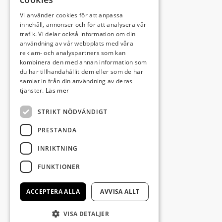
Vi använder cookies för att anpassa
Leveransadress:
innehåll, annonser och för att analysera vår
trafik. Vi delar också information om din
Björkhemsvägen 9
användning av vår webbplats med våra
291 54 Kristianstad
reklam- och analyspartners som kan
Besöksadress:
kombinera den med annan information som
du har tillhandahållit dem eller som de har
Västra Boulevarden 41
samlat in från din användning av deras
(enligt överenskommelse)
tjänster.
Läs mer
STRIKT NÖDVÄNDIGT
info@invectus.net
PRESTANDA
INRIKTNING
Postadress:
FUNKTIONER
Invectus Bygg & Förvaltning AB
Box 116
ACCEPTERA ALLA
AVVISA ALLT
291 22 Kristianstad
VISA DETALJER