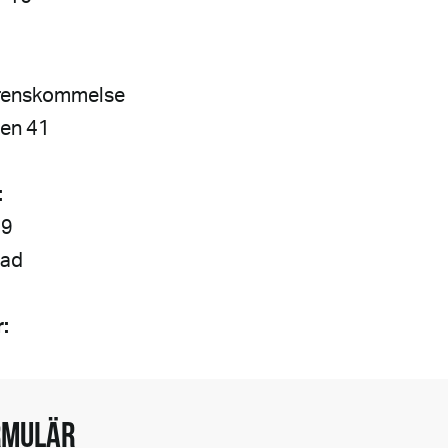
erenskommelse
den 41
:
 9
tad
:
RMULÄR