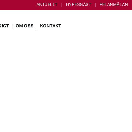
AKTUELLT
HYRESGÄST
FELANMÄLAN
DIGT
OM OSS
KONTAKT