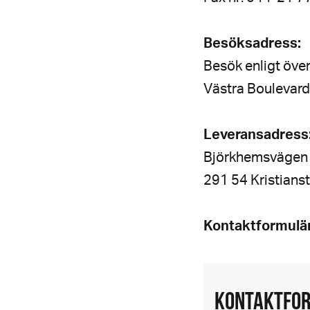
Besöksadress:
Besök enligt öv
Västra Boulevar
Leveransadress
Björkhemsvägen
291 54 Kristians
Kontaktformulär
KONTAKTFO