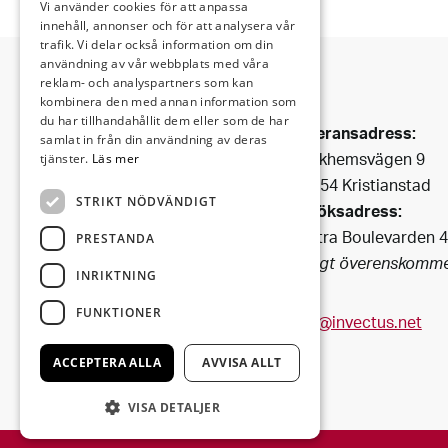
Vi använder cookies för att anpassa
innehåll, annonser och för att analysera vår
trafik. Vi delar också information om din
användning av vår webbplats med våra
reklam- och analyspartners som kan
kombinera den med annan information som
Invectus är ett
du har tillhandahållit dem eller som de har
Leveransadress:
Bygg & Fastighetsbolag
samlat in från din användning av deras
Björkhemsvägen 9
tjänster.
Läs mer
som har funnits i Kristianstad
291 54 Kristianstad
sedan 1990.
STRIKT NÖDVÄNDIGT
Besöksadress:
Vi förvaltar fastigheter i
Västra Boulevarden 
PRESTANDA
centrala
(enligt överenskomme
Kristianstad och i dess fina
INRIKTNING
omgivning.
FUNKTIONER
info@invectus.net
ACCEPTERA ALLA
AVVISA ALLT
VISA DETALJER